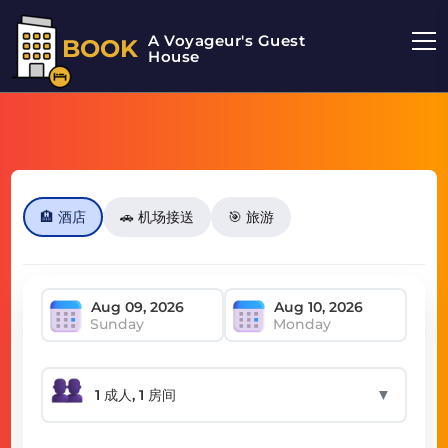
A Voyageur's Guest
BOOK
House
🏨 酒店
🚗 机场接送
🎯 旅游
Sunday
Monday
▼